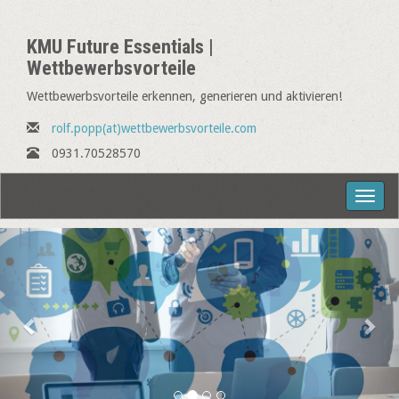
KMU Future Essentials |
Wettbewerbsvorteile
Wettbewerbsvorteile erkennen, generieren und aktivieren!
rolf.popp(at)wettbewerbsvorteile.com
0931.70528570
Toggl
naviga
Zurück
Wei