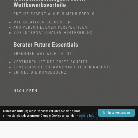
Wettbewerbsvorteile
FUTURE ESSENTIALS FÜR MEHR ERFOLG:
MIT KREATIVEN ELEMENTEN
AUS VERSCHIEDENEN PERSPEKTIVEN
VOR INTERNATIONALEM HINTERGRUND
Berater Future Essentials
ERKENNEN WAS WICHTIG IST!
VERTRAUEN IST DER ERSTE SCHRITT
ZUVERLÄSSIGE ZUSAMMENARBEIT DER NÄCHSTE
ERFOLG DIE KONSEQUENZ
NACH OBEN
Durch die Nutzung dieser Website erklären Sie sich damit
Ich habe verstanden
© 2026 BY ROLF POPP PRO CONSULT GMBH (RPPC)
PRO-
einverstanden, dass unsere Dienste Cookies verwenden -
weitere Info
CONSULT.COM
| ALLE RECHTE VORBEHALTEN.
DATENSCHUTZERKLÄRUNG
|
IMPRESSUM